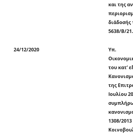
και της α
περιορισμ
διάδοσής 
5638/Β/21.
24/12/2020
Υπ.
Οικονομι
του κατ’ 
Κανονισμο
της Επιτρ
Ιουλίου 20
συμπλήρω
κανονισμο
1308/2013
Κοινοβουλ