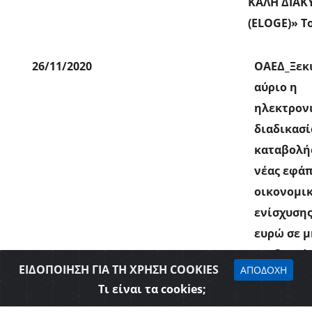
ΚΑΛΗ ΔΙΑΚ
(ELOGE)» Το
26/11/2020
ΟΑΕΔ_Ξεκ
αύριο η
ηλεκτρον
διαδικασί
καταβολή
νέας εφά
οικονομι
ενίσχυσης
ευρώ σε μ
επιδοτού
ΕΙΔΟΠΟΙΗΣΗ ΓΙΑ ΤΗ ΧΡΗΣΗ COOKIES
ΑΠΟΔΟΧΗ
μακροχρό
Τι είναι τα cookies;
ανέργους