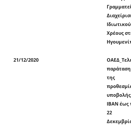
Γραμματε
Διαχείρισ
Ιδιωτικού
Χρέους σ
Ηγουμενί
21/12/2020
ΟΑΕΔ_Τελ
παράταση
της
προθεσμί
υποβολής
ΙΒΑΝ έως 
22
Δεκεμβρί