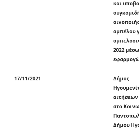
και υποβ
συγκομιδ
οινοποιή
αμπέλου γ
αμπελοοιν
2022 μέσ
εφαρμογών
17/11/2021
Δήμος
Ηγουμενί
αιτήσεων
στο Κοιν
Παντοπωλ
Δήμου Ηγ