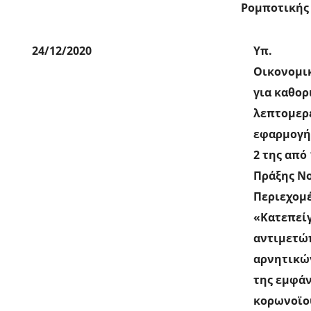
Ρομποτικής
24/12/2020
Υπ.
Οικονομι
για καθορ
λεπτομερ
εφαρμογή
2 της από 
Πράξης Ν
Περιεχομ
«Κατεπεί
αντιμετώ
αρνητικώ
της εμφάν
κορωνοϊο