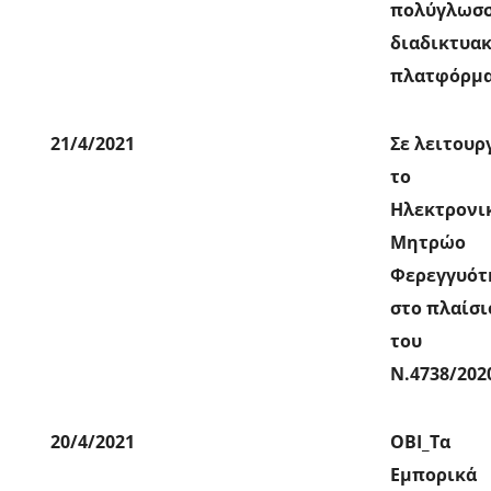
πολύγλωσ
διαδικτυα
πλατφόρμ
21/4/2021
Σε λειτουρ
το
Ηλεκτρονι
Μητρώο
Φερεγγυότ
στο πλαίσι
του
Ν.4738/202
20/4/2021
ΟΒΙ_Τα
Εμπορικά