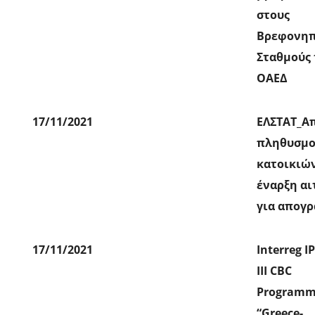
στους
Βρεφονηπ
Σταθμούς 
ΟΑΕΔ
17/11/2021
ΕΛΣΤΑΤ_Α
πληθυσμο
κατοικιών
έναρξη α
για απογρ
17/11/2021
Interreg I
III CBC
Program
“Greece-