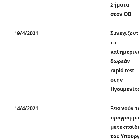
Σήματα
στον ΟΒΙ
19/4/2021
Συνεχίζοντ
τα
καθημεριν
δωρεάν
rapid test
στην
Ηγουμενίτ
14/4/2021
Ξεκινούν τ
προγράμμα
μετεκπαίδ
του Υπουρ