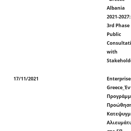
Albania
2021-2027:
3rd Phase 
Public
Consultat
with
Stakehold
17/11/2021
Enterprise
Greece_Έν
Προγράμμ
Προώθησ
Κατεψυγ
Αλιευμάτ