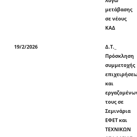
λόγω
μετάβασης
σε νέους
ΚΑΔ
19/2/2026
Δ.Τ._
Πρόσκληση
συμμετοχής
επιχειρήσε
και
εργαζομένω
τους σε
Σεμινάρια
ΕΦΕΤ και
ΤΕΧΝΙΚΩΝ