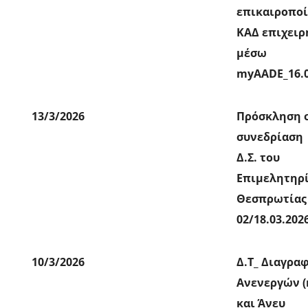
επικαιροπο
ΚΑΔ επιχει
μέσω
myAADE_16.0
13/3/2026
Πρόσκληση 
συνεδρίαση
Δ.Σ. του
Επιμελητηρ
Θεσπρωτίας
02/18.03.202
10/3/2026
Δ.Τ_ Διαγρα
Ανενεργών (
και Άνευ