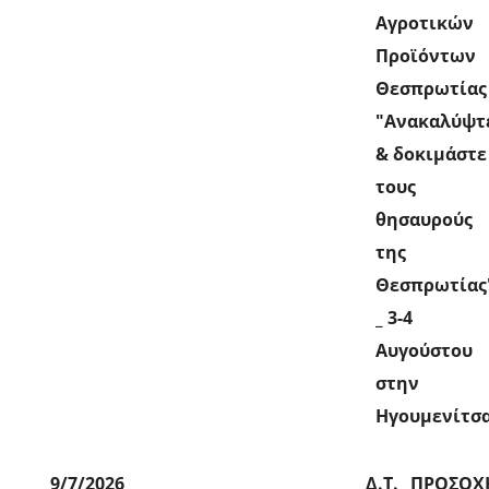
Αγροτικών
Προϊόντων
Θεσπρωτίας
"Ανακαλύψτ
& δοκιμάστε
τους
θησαυρούς
της
Θεσπρωτίας
_ 3-4
Αυγούστου
στην
Ηγουμενίτσ
9/7/2026
Δ.Τ._ ΠΡΟΣΟΧ