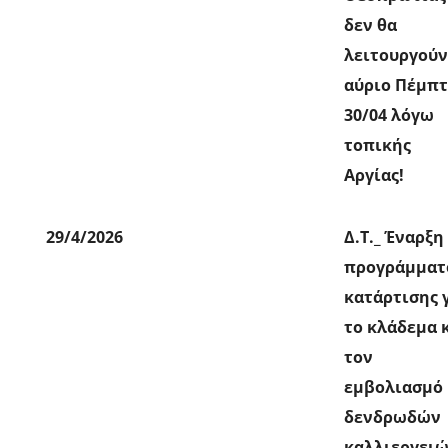
δεν θα
λειτουργού
αύριο Πέμπ
30/04 λόγω
τοπικής
Αργίας!
29/4/2026
Δ.Τ._ Έναρξη
προγράμματ
κατάρτισης 
το κλάδεμα 
τον
εμβολιασμό
δενδρωδών
καλλιεργει