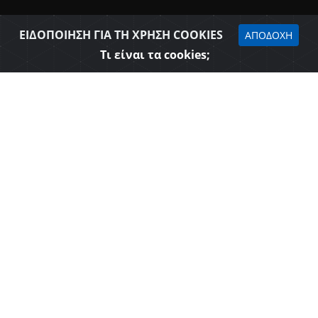
ΕΙΔΟΠΟΙΗΣΗ ΓΙΑ ΤΗ ΧΡΗΣΗ COOKIES
ΑΠΟΔΟΧΗ
Τι είναι τα cookies;
Δήλωση προσβασιμότητας
Επιμελητήριο Θεσπρωτίας © 2026
Όροι Χρήσης - Πολιτική Ασφάλειας
Web Design & Development - SGA