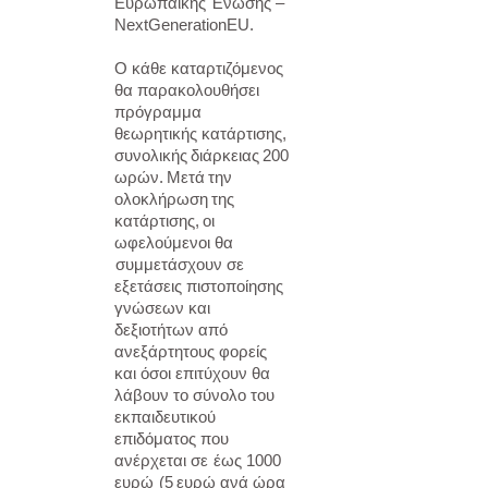
Ευρωπαϊκής Ένωσης –
NextGenerationEU.
Ο κάθε καταρτιζόμενος
θα παρακολουθήσει
πρόγραμμα
θεωρητικής
κατάρτισης,
συνολικής
διάρκειας
200
ωρών.
Μετά
την
ολοκλήρωση
της
κατάρτισης,
οι
ωφελούμενοι
θα
συμμετάσχουν σε
εξετάσεις πιστοποίησης
γνώσεων και
δεξιοτήτων από
ανεξάρτητους
φορείς
και όσοι επιτύχουν θα
λάβουν το σύνολο του
εκπαιδευτικού
επιδόματος που
ανέρχεται σε
έως
1000
ευρώ
(5
ευρώ
ανά
ώρα