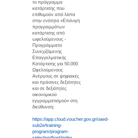
το πρόγραμμα
κατάρτισης που
επιθυμούν από λίστα
στην ενότητα «
Επιλογή
προγραμμάτων
κατάρτισης από
ωφελούμενους -
Προγράμματα
Συνεχιζόμενης
Επαγγελματικής
Κατάρτισης για 50.000
Ωφελούμενους
Ανέργους σε ψηφιακές
και πράσινες δεξιότητες
και σε δεξιότητες
οικονομικού
εγγραμματισμού» στη
διεύθυνση:
https://app.cloud.voucher.gov.gr/oaed-
sub2e/training-
program/program-
selection/front/index