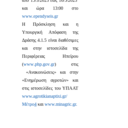
από 15/3/2023 έως 16/5/2023
και ώρα 13:00 στο
www
.
ependyseis
.
gr
Η Πρόσκληση και η
Υπουργική Απόφαση της
Δράσης 4.1.5 είναι διαθέσιμες
και στην ιστοσελίδα της
Περιφέρειας Ηπείρου
(
www
.
php
.
gov
.
gr
) στις
«Ανακοινώσεις» και στην
«Ενημέρωση αγροτών» και
στις ιστοσελίδες του ΥΠΑΑΤ
www.agrotikianaptixi.gr/
Μέτρο
4
και
www.minagric.gr.