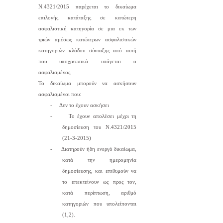
Ν.4321/2015 παρέχεται το δικαίωμα
επιλογής κατάταξης σε κατώτερη
ασφαλιστική κατηγορία σε μια εκ των
τριών αμέσως
κατώτερων ασφαλιστικών
κατηγοριών κλάδου σύνταξης από αυτή
που υποχρεωτικά υπάγεται ο
ασφαλισμένος.
Το δικαίωμα μπορούν να ασκήσουν
ασφαλισμένοι που:
-
Δεν το έχουν ασκήσει
-
Το έχουν απολέσει μέχρι τη
δημοσίευση του Ν.4321/2015
(21-3-2015)
-
Διατηρούν ήδη ενεργό δικαίωμα,
κατά την ημερομηνία
δημοσίευσης, και επιθυμούν να
το επεκτείνουν ως προς τον,
κατά περίπτωση, αριθμό
κατηγοριών που υπολείπονται
(1,2).