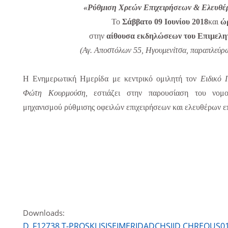
«Ρύθμιση Χρεών Επιχειρήσεων & Ελευθέ
Το
Σάββατο 09 Ιουνίου 2018
και
ώ
στην
αίθουσα εκδηλώσεων του Επιμελη
(Αγ. Αποστόλων 55, Ηγουμενίτσα, παραπλεύρ
Η Ενημερωτική Ημερίδα με κεντρικό ομιλητή τον
Ειδικό 
Φώτη Κουρμούση,
εστιάζει στην παρουσίαση του νομο
μηχανισμού ρύθμισης οφειλών επιχειρήσεων και ελευθέρων ε
Downloads:
D_F12738.T-PROSKLISISEIMERIDADCHSIID.CHREOUS01.