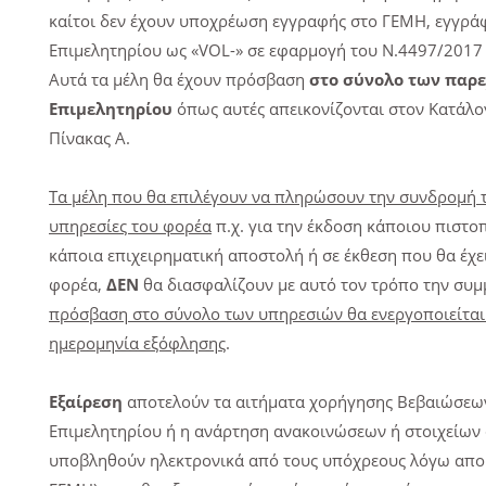
καίτοι δεν έχουν υποχρέωση εγγραφής στο ΓΕΜΗ, εγγρά
Επιμελητηρίου ως «VOL-» σε εφαρμογή του Ν.4497/2017 
Αυτά τα μέλη θα έχουν πρόσβαση
στο σύνολο των παρ
Επιμελητηρίου
όπως αυτές απεικονίζονται στον Κατάλ
Πίνακας Α.
Τα μέλη που θα επιλέγουν να πληρώσουν την συνδρομή το
υπηρεσίες του φορέα
π.χ. για την έκδοση κάποιου πιστο
κάποια επιχειρηματική αποστολή ή σε έκθεση που θα έχε
φορέα,
ΔΕΝ
θα διασφαλίζουν με αυτό τον τρόπο την συμ
πρόσβαση στο σύνολο των υπηρεσιών θα ενεργοποιείται
ημερομηνία εξόφλησης
.
Εξαίρεση
αποτελούν τα αιτήματα χορήγησης Βεβαιώσεων
Επιμελητηρίου ή η ανάρτηση ανακοινώσεων ή στοιχείων
υποβληθούν ηλεκτρονικά από τους υπόχρεους λόγω απου