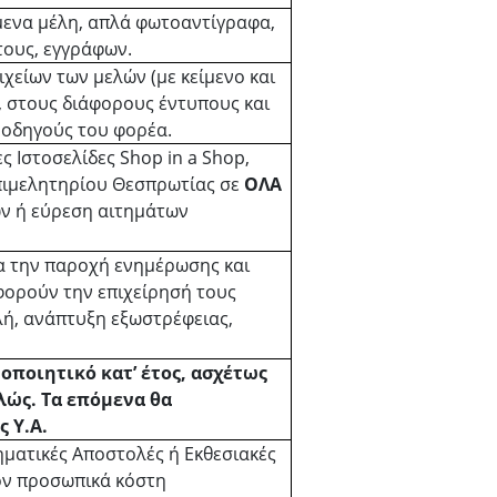
ενα μέλη, απλά φωτοαντίγραφα,
τους, εγγράφων.
χείων των μελών (με κείμενο και
 στους διάφορους έντυπους και
 οδηγούς του φορέα.
 Ιστοσελίδες Shop in a Shop,
πιμελητηρίου Θεσπρωτίας σε
ΟΛΑ
ών ή εύρεση αιτημάτων
α την παροχή ενημέρωσης και
ορούν την επιχείρησή τους
λή, ανάπτυξη εξωστρέφειας,
οποιητικό κατ’ έτος, ασχέτως
λώς. Τα επόμενα θα
 Υ.Α.
ηματικές Αποστολές ή Εκθεσιακές
όν προσωπικά κόστη