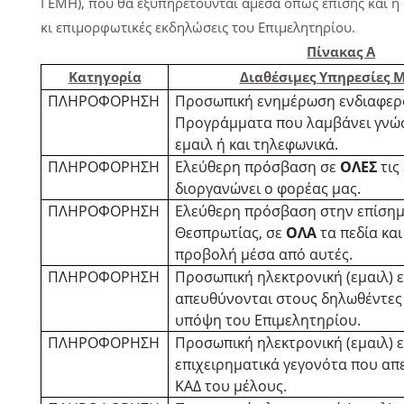
ΓΕΜΗ), που θα εξυπηρετούνται άμεσα όπως επίσης και η 
κι επιμορφωτικές εκδηλώσεις του Επιμελητηρίου.
Πίνακας Α
Κατηγορία
Διαθέσιμες Υπηρεσίες
ΠΛΗΡΟΦΟΡΗΣΗ
Προσωπική ενημέρωση ενδιαφερ
Προγράμματα που λαμβάνει γνώση
εμαιλ ή και τηλεφωνικά.
ΠΛΗΡΟΦΟΡΗΣΗ
Ελεύθερη πρόσβαση σε
ΟΛΕΣ
τις
διοργανώνει ο φορέας μας.
ΠΛΗΡΟΦΟΡΗΣΗ
Ελεύθερη πρόσβαση στην επίσημ
Θεσπρωτίας, σε
ΟΛΑ
τα πεδία και
προβολή μέσα από αυτές.
ΠΛΗΡΟΦΟΡΗΣΗ
Προσωπική ηλεκτρονική (εμαιλ) 
απευθύνονται στους δηλωθέντες 
υπόψη του Επιμελητηρίου.
ΠΛΗΡΟΦΟΡΗΣΗ
Προσωπική ηλεκτρονική (εμαιλ) ε
επιχειρηματικά γεγονότα που απ
ΚΑΔ του μέλους.