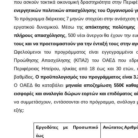
που ασκούν τακτικά οικονομική δραστηριότητα στην Περιφ
ενεργητικών πολιτικών απασχόλησης του Οργανισμού για
Το πρόγραμμα διάρκειας 7 μηνών στοχεύει στην ανάσχεση τ
εργατικού δυναμικού. Μέσω της
απόκτησης πολύτιμης ε
πλήρους απασχόλησης
, 500 νέοι άνεργοι θα έχουν την ε
τους και να προετοιμαστούν για την ένταξή τους στην αγ
Ωφελούμενοι του προγράμματος είναι εγγεγραμμένο
Προώθησης Απασχόλησης (ΚΠΑ2) του ΟΑΕΔ που εδρεύ
Περιφέρειας Ηπείρου, ηλικίας από 18 έως και 30 ετών, 
βαθμίδας.
Ο προϋπολογισμός του προγράμματος είναι 3.2
Ο ΟΑΕΔ θα καταβάλει
μηνιαία αποζημίωση 550€ καθαρ
εισφορές και αναλογία δώρων εορτών και επιδόματος α
να συμμετάσχουν, εντάσσονται στο πρόγραμμα, ανάλογα
εξής:
Εργοδότες με Προσωπικό
Ανώτατος Αριθμ
έως