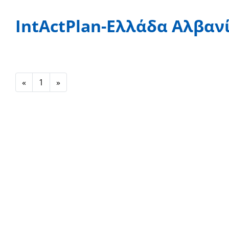
IntActPlan-Ελλάδα Αλβαν
Previous
Next
«
1
»