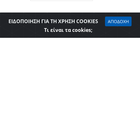
ΕΙΔΟΠΟΙΗΣΗ ΓΙΑ ΤΗ ΧΡΗΣΗ COOKIES
ΑΠΟΔΟΧΗ
Τι είναι τα cookies;
Δήλωση προσβασιμότητας
Επιμελητήριο Θεσπρωτίας © 2026
Όροι Χρήσης - Πολιτική Ασφάλειας
Web Design & Development - SGA